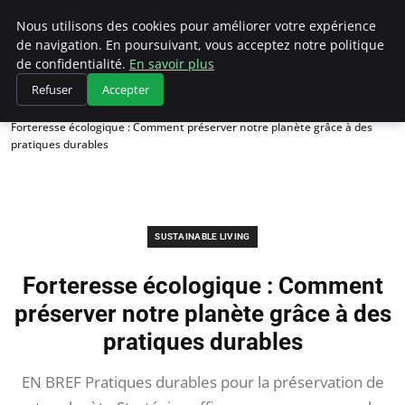
Climategatecountryclub.com
Nous utilisons des cookies pour améliorer votre expérience
de navigation. En poursuivant, vous acceptez notre politique
de confidentialité.
En savoir plus
Refuser
Accepter
Accueil
Sustainable Living
Forteresse écologique : Comment préserver notre planète grâce à des
pratiques durables
SUSTAINABLE LIVING
Forteresse écologique : Comment
préserver notre planète grâce à des
pratiques durables
EN BREF Pratiques durables pour la préservation de