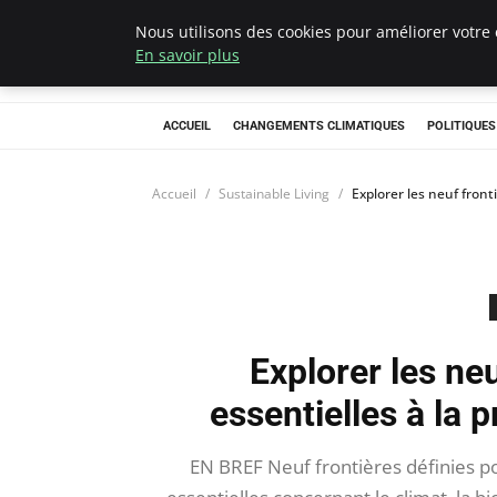
Nous utilisons des cookies pour améliorer votre 
Climategatecoun
En savoir plus
ACCUEIL
CHANGEMENTS CLIMATIQUES
POLITIQUE
Accueil
Sustainable Living
Explorer les neuf front
Explorer les neu
essentielles à la 
EN BREF Neuf frontières définies po