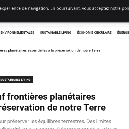
expérience de navigation. En poursuivant, vous acceptez notre polit
tryclub.com
S ENVIRONNEMENTALES
SUSTAINABLE LIVING
ÉCONOMIE CIRCULAIRE
ÉNERGI
ières planétaires essentielles à la préservation de notre Terre
SUSTAINABLE LIVING
f frontières planétaires
préservation de notre Terre
ur préserver les équilibres terrestres. Des limites