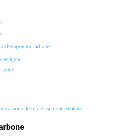
l
s
n de l’empreinte carbone
s en ligne
isation
te carbone des établissements scolaires
carbone