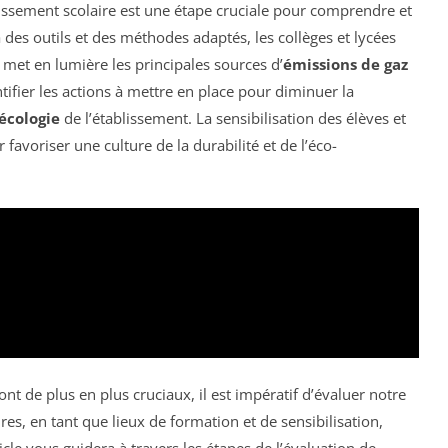
issement scolaire est une étape cruciale pour comprendre et
des outils et des méthodes adaptés, les collèges et lycées
 met en lumière les principales sources d’
émissions de gaz
tifier les actions à mettre en place pour diminuer la
écologie
de l’établissement. La sensibilisation des élèves et
favoriser une culture de la durabilité et de l’éco-
nt de plus en plus cruciaux, il est impératif d’évaluer notre
es, en tant que lieux de formation et de sensibilisation,
rticle vous guidera à travers les étapes de l’évaluation de