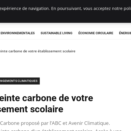
expérience de navigation. En poursuivant, vous acceptez notre polit
tryclub.com
S ENVIRONNEMENTALES
SUSTAINABLE LIVING
ÉCONOMIE CIRCULAIRE
ÉNERGI
einte carbone de votre établissement scolaire
NGEMENTS CLIMATIQUES
einte carbone de votre
sement scolaire
Carbone proposé par l’ABC et Avenir Climatique.