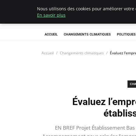
Nous utilisons des cookies pour améliorer votre 
Climategatecoun
En savoir plus
ACCUEIL
CHANGEMENTS CLIMATIQUES
POLITIQUE
Accueil
Changements climatiques
Évaluez l’empr
CHA
Évaluez l’empr
établis
EN BREF Projet Établissement Bas 