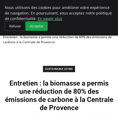
Climategatecountryclub.com
Nous utilisons des cookies pour améliorer votre expérience
de navigation. En poursuivant, vous acceptez notre politique
de confidentialité.
En savoir plus
Refuser
Accepter
Accueil
Sustainable Living
Entretien : la biomasse a permis une réduction de 80% des émissions de
carbone à la Centrale de Provence
SUSTAINABLE LIVING
Entretien : la biomasse a permis
une réduction de 80% des
émissions de carbone à la Centrale
de Provence