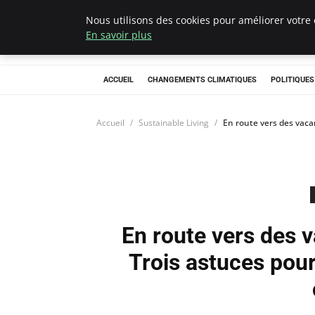
Nous utilisons des cookies pour améliorer votre 
Climategatecoun
En savoir plus
ACCUEIL
CHANGEMENTS CLIMATIQUES
POLITIQUE
Accueil
Sustainable Living
En route vers des vaca
En route vers des 
Trois astuces pou