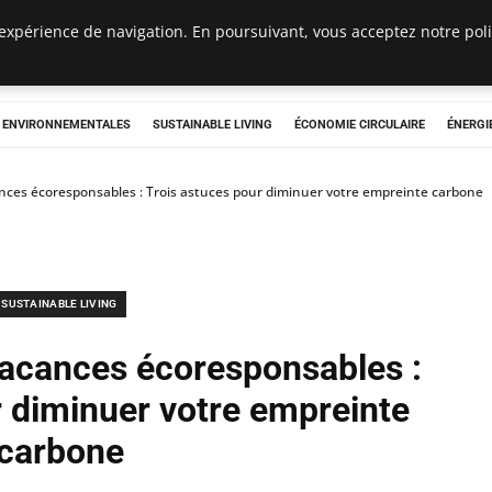
expérience de navigation. En poursuivant, vous acceptez notre polit
tryclub.com
S ENVIRONNEMENTALES
SUSTAINABLE LIVING
ÉCONOMIE CIRCULAIRE
ÉNERGI
nces écoresponsables : Trois astuces pour diminuer votre empreinte carbone
SUSTAINABLE LIVING
vacances écoresponsables :
r diminuer votre empreinte
carbone