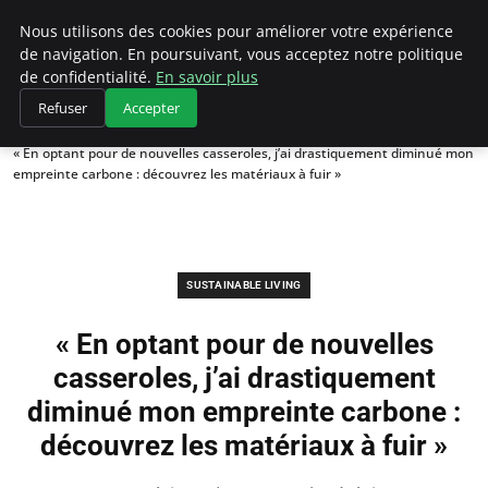
Climategatecountryclub.com
Nous utilisons des cookies pour améliorer votre expérience
de navigation. En poursuivant, vous acceptez notre politique
de confidentialité.
En savoir plus
Refuser
Accepter
Accueil
Sustainable Living
« En optant pour de nouvelles casseroles, j’ai drastiquement diminué mon
empreinte carbone : découvrez les matériaux à fuir »
SUSTAINABLE LIVING
« En optant pour de nouvelles
casseroles, j’ai drastiquement
diminué mon empreinte carbone :
découvrez les matériaux à fuir »