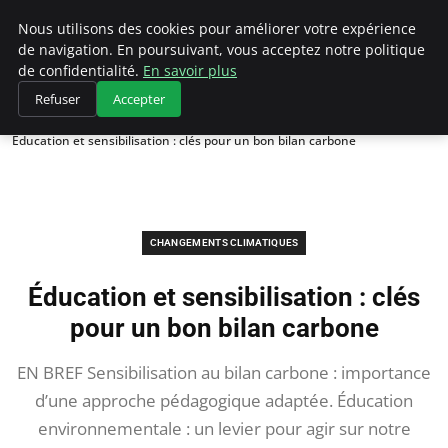
Climategatecountryclub.com
Nous utilisons des cookies pour améliorer votre expérience
de navigation. En poursuivant, vous acceptez notre politique
de confidentialité.
En savoir plus
Refuser
Accepter
Accueil
Changements climatiques
Éducation et sensibilisation : clés pour un bon bilan carbone
CHANGEMENTS CLIMATIQUES
Éducation et sensibilisation : clés
pour un bon bilan carbone
EN BREF Sensibilisation au bilan carbone : importance
d’une approche pédagogique adaptée. Éducation
environnementale : un levier pour agir sur notre