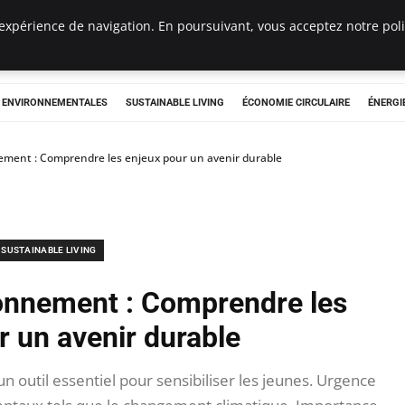
expérience de navigation. En poursuivant, vous acceptez notre polit
tryclub.com
S ENVIRONNEMENTALES
SUSTAINABLE LIVING
ÉCONOMIE CIRCULAIRE
ÉNERGI
nement : Comprendre les enjeux pour un avenir durable
SUSTAINABLE LIVING
ronnement : Comprendre les
r un avenir durable
n outil essentiel pour sensibiliser les jeunes. Urgence