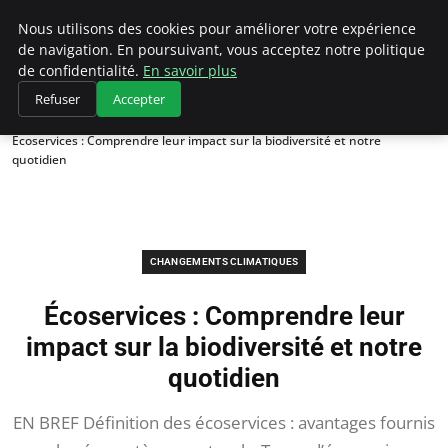
Climategatecountryclub.com
Nous utilisons des cookies pour améliorer votre expérience
de navigation. En poursuivant, vous acceptez notre politique
de confidentialité.
En savoir plus
Refuser
Accepter
Accueil
Changements climatiques
Écoservices : Comprendre leur impact sur la biodiversité et notre
quotidien
CHANGEMENTS CLIMATIQUES
Écoservices : Comprendre leur
impact sur la biodiversité et notre
quotidien
EN BREF Définition des écoservices : avantages fournis