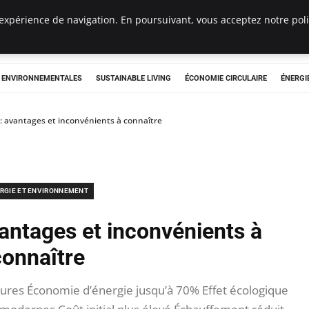
expérience de navigation. En poursuivant, vous acceptez notre polit
tryclub.com
S ENVIRONNEMENTALES
SUSTAINABLE LIVING
ÉCONOMIE CIRCULAIRE
ÉNERGI
 : avantages et inconvénients à connaître
RGIE ET ENVIRONNEMENT
vantages et inconvénients à
connaître
ures Économie d’énergie jusqu’à 70% Effet écologique