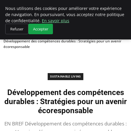
Climategatecountryclub.com
Nous utilisons des cookies pour améliorer votre expérience
de navigation. En poursuivant, vous acceptez notre politique
de confidentialité.
En savoir plus
Refuser
Accepter
Accueil
Sustainable Living
Développement des compétences durables : Stratégies pour un avenir
écoresponsable
SUSTAINABLE LIVING
Développement des compétences
durables : Stratégies pour un avenir
écoresponsable
EN BREF Développement des compétences durables :