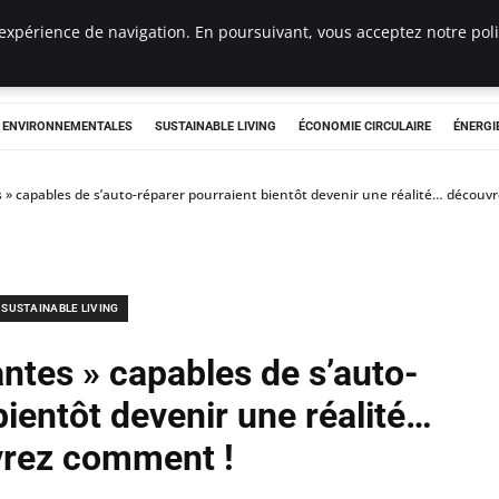
expérience de navigation. En poursuivant, vous acceptez notre polit
tryclub.com
S ENVIRONNEMENTALES
SUSTAINABLE LIVING
ÉCONOMIE CIRCULAIRE
ÉNERGI
 » capables de s’auto-réparer pourraient bientôt devenir une réalité… découv
SUSTAINABLE LIVING
ntes » capables de s’auto-
bientôt devenir une réalité…
rez comment !