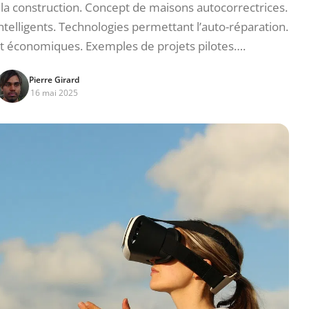
la construction. Concept de maisons autocorrectrices.
intelligents. Technologies permettant l’auto-réparation.
 économiques. Exemples de projets pilotes….
Pierre Girard
16 mai 2025