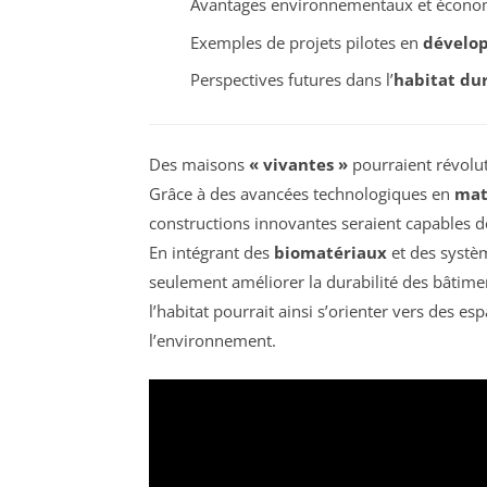
Avantages environnementaux et écono
Exemples de projets pilotes en
dévelo
Perspectives futures dans l’
habitat du
Des maisons
« vivantes »
pourraient révoluti
Grâce à des avancées technologiques en
mat
constructions innovantes seraient capables d
En intégrant des
biomatériaux
et des systè
seulement améliorer la durabilité des bâtimen
l’habitat pourrait ainsi s’orienter vers des es
l’environnement.