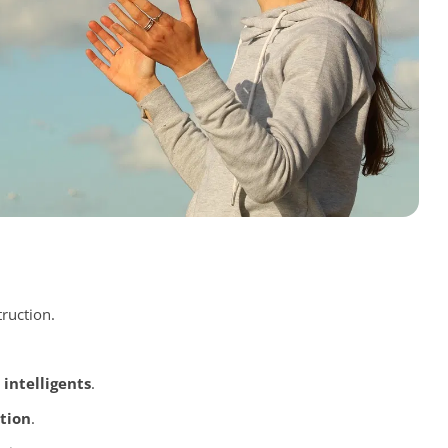
truction.
t
intelligents
.
tion
.