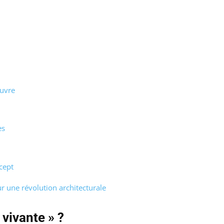
uvre
es
cept
r une révolution architecturale
vivante » ?