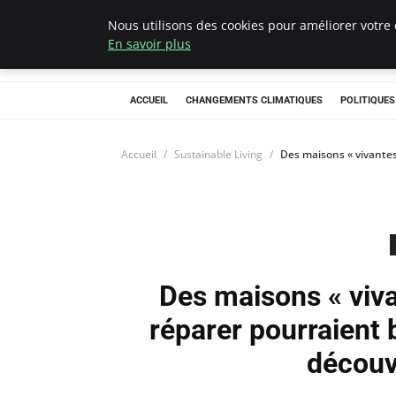
Nous utilisons des cookies pour améliorer votre 
Climategatecoun
En savoir plus
ACCUEIL
CHANGEMENTS CLIMATIQUES
POLITIQUE
Accueil
Sustainable Living
Des maisons « vivantes
Des maisons « viva
réparer pourraient 
découv