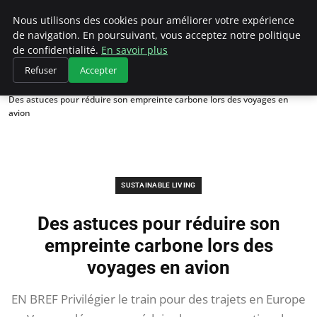
Climategatecountryclub.com
Nous utilisons des cookies pour améliorer votre expérience
de navigation. En poursuivant, vous acceptez notre politique
de confidentialité.
En savoir plus
Refuser
Accepter
Accueil
Sustainable Living
Des astuces pour réduire son empreinte carbone lors des voyages en
avion
SUSTAINABLE LIVING
Des astuces pour réduire son
empreinte carbone lors des
voyages en avion
EN BREF Privilégier le train pour des trajets en Europe