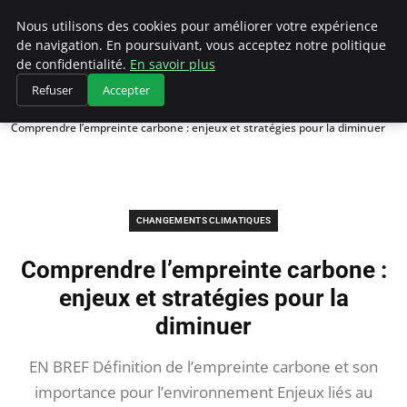
Climategatecountryclub.com
Nous utilisons des cookies pour améliorer votre expérience
de navigation. En poursuivant, vous acceptez notre politique
de confidentialité.
En savoir plus
Refuser
Accepter
Accueil
Changements climatiques
Comprendre l’empreinte carbone : enjeux et stratégies pour la diminuer
CHANGEMENTS CLIMATIQUES
Comprendre l’empreinte carbone :
enjeux et stratégies pour la
diminuer
EN BREF Définition de l’empreinte carbone et son
importance pour l’environnement Enjeux liés au