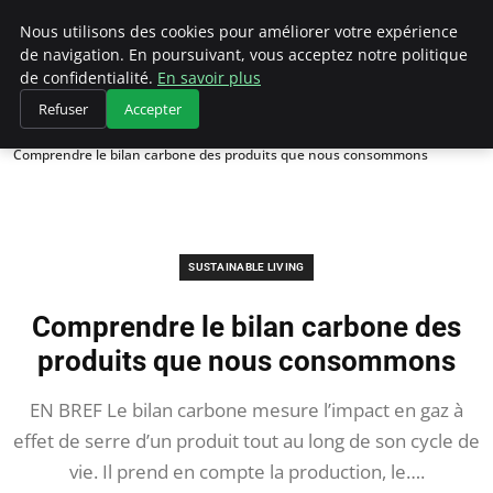
Climategatecountryclub.com
Nous utilisons des cookies pour améliorer votre expérience
de navigation. En poursuivant, vous acceptez notre politique
de confidentialité.
En savoir plus
Refuser
Accepter
Accueil
Sustainable Living
Comprendre le bilan carbone des produits que nous consommons
SUSTAINABLE LIVING
Comprendre le bilan carbone des
produits que nous consommons
EN BREF Le bilan carbone mesure l’impact en gaz à
effet de serre d’un produit tout au long de son cycle de
vie. Il prend en compte la production, le….