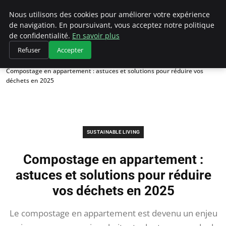
Climategatecountryclub.com
Nous utilisons des cookies pour améliorer votre expérience
de navigation. En poursuivant, vous acceptez notre politique
de confidentialité.
En savoir plus
Refuser
Accepter
Accueil
Sustainable Living
Compostage en appartement : astuces et solutions pour réduire vos
déchets en 2025
SUSTAINABLE LIVING
Compostage en appartement :
astuces et solutions pour réduire
vos déchets en 2025
Le compostage en appartement est devenu un enjeu