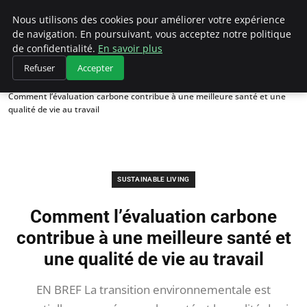
Climategatecountryclub.com
Nous utilisons des cookies pour améliorer votre expérience
de navigation. En poursuivant, vous acceptez notre politique
de confidentialité.
En savoir plus
Refuser
Accepter
Accueil
Sustainable Living
Comment l’évaluation carbone contribue à une meilleure santé et une
qualité de vie au travail
SUSTAINABLE LIVING
Comment l’évaluation carbone
contribue à une meilleure santé et
une qualité de vie au travail
EN BREF La transition environnementale est