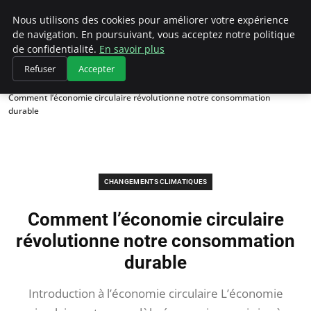
Climategatecountryclub.com
Nous utilisons des cookies pour améliorer votre expérience
de navigation. En poursuivant, vous acceptez notre politique
de confidentialité.
En savoir plus
Refuser
Accepter
Accueil
Changements climatiques
Comment l’économie circulaire révolutionne notre consommation
durable
CHANGEMENTS CLIMATIQUES
Comment l’économie circulaire
révolutionne notre consommation
durable
Introduction à l’économie circulaire L’économie