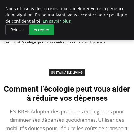
Climategatecountryclub.com
Nous utilisons des cookies pour améliorer votre expérience
de navigation. En poursuivant, vous acceptez notre politique
de confidentialité.
En savoir plus
Refuser
Accepter
Accueil
Sustainable Living
Comment l’écologie peut vous aider à réduire vos dépenses
SUSTAINABLE LIVING
Comment l’écologie peut vous aider
à réduire vos dépenses
EN BREF Adopter des pratiques écologiques pour
diminuer ses dépenses quotidiennes. Utiliser des
mobilités douces pour réduire les coûts de transport.