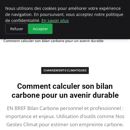
Climategatecountryclub.com
Nous utilisons des cookies pour améliorer votre expérience
de navigation. En poursuivant, vous acceptez notre politique
de confidentialité.
En savoir plus
Refuser
Accepter
Accueil
Changements climatiques
Comment calculer son bilan carbone pour un avenir durable
CHANGEMENTS CLIMATIQUES
Comment calculer son bilan
carbone pour un avenir durable
EN BREF Bilan Carbone personnel et professionnel :
importance et enjeux. Utilisation d’outils comme Nos
Gestes Climat pour estimer son empreinte carbone.