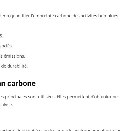
ider à quantifier l’empreinte carbone des activités humaines.
S.
sociés.
es émissions.
 de durabilité.
an carbone
 principales sont utilisées. Elles permettent d’obtenir une
nalyse.
systématique qui évalue les impacts environnementaux d’un