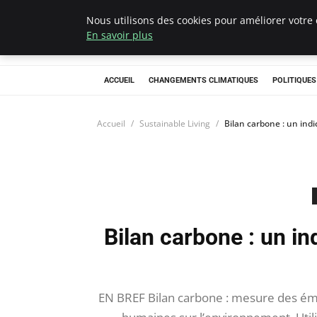
Nous utilisons des cookies pour améliorer votre 
Climategatecoun
En savoir plus
ACCUEIL
CHANGEMENTS CLIMATIQUES
POLITIQUE
Accueil
Sustainable Living
Bilan carbone : un indi
Bilan carbone : un in
EN BREF Bilan carbone : mesure des émiss