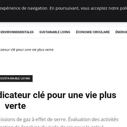
expérience de navigation. En poursuivant, vous acceptez notre polit
tryclub.com
S ENVIRONNEMENTALES
SUSTAINABLE LIVING
ÉCONOMIE CIRCULAIRE
ÉNERGI
cateur clé pour une vie plus verte
SUSTAINABLE LIVING
dicateur clé pour une vie plus
verte
ions de gaz à effet de serre. Évaluation des activités