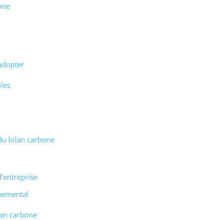
one
 adopter
les
 du bilan carbone
d’entreprise
nnemental
lan carbone