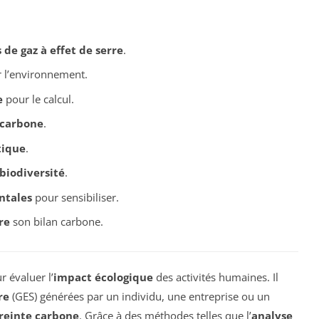
 de gaz à effet de serre
.
 l’environnement.
e
pour le calcul.
carbone
.
tique
.
biodiversité
.
ntales
pour sensibiliser.
re
son bilan carbone.
 évaluer l’
impact écologique
des activités humaines. Il
re
(GES) générées par un individu, une entreprise ou un
einte carbone
. Grâce à des méthodes telles que l’
analyse