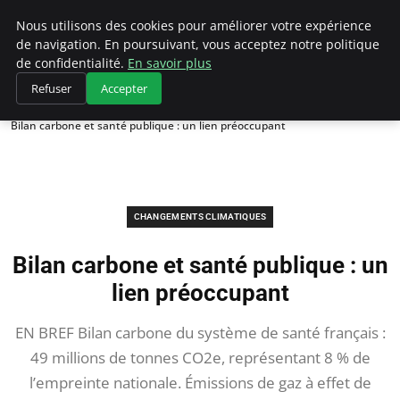
Climategatecountryclub.com
Nous utilisons des cookies pour améliorer votre expérience
de navigation. En poursuivant, vous acceptez notre politique
de confidentialité.
En savoir plus
Refuser
Accepter
Accueil
Changements climatiques
Bilan carbone et santé publique : un lien préoccupant
CHANGEMENTS CLIMATIQUES
Bilan carbone et santé publique : un
lien préoccupant
EN BREF Bilan carbone du système de santé français :
49 millions de tonnes CO2e, représentant 8 % de
l’empreinte nationale. Émissions de gaz à effet de