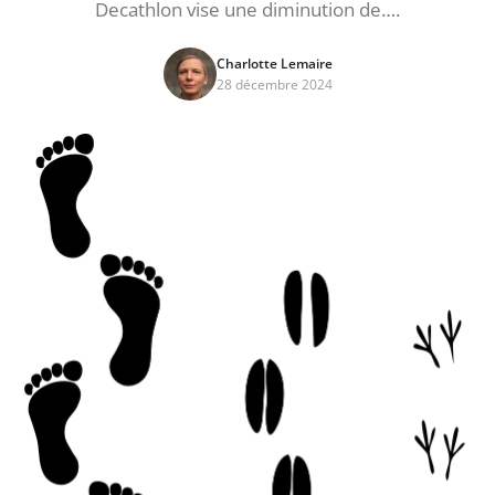
Decathlon vise une diminution de….
Charlotte Lemaire
28 décembre 2024