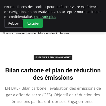
Climategatecountryclub.com
Nous utilisons des cookies pour améliorer votre expérience
de navigation. En poursuivant, vous acceptez notre politique
de confidentialité.
En savoir plus
Refuser
Accepter
Accueil
Énergie et environnement
Bilan carbone et plan de réduction des émissions
ÉNERGIE ET ENVIRONNEMENT
Bilan carbone et plan de réduction
des émissions
EN BREF Bilan carbone : évaluation des émissions de
gaz à effet de serre (GES). Objectif de réduction des
émissions par les entreprises. Engagements :