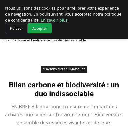
Climategatecountryclub.com
Nous utilisons des cookies pour améliorer votre expérience
de navigation. En poursuivant, vous acceptez notre politique
de confidentialité.
En savoir plus
Refuser
Accepter
Accueil
Changements climatiques
Bilan carbone et biodiversité : un duo indissociable
CHANGEMENTS CLIMATIQUES
Bilan carbone et biodiversité : un
duo indissociable
EN BREF Bilan carbone : mesure de l’impact des
activités humaines sur l’environnement. Biodiversité :
ensemble des espèces vivantes et de leurs