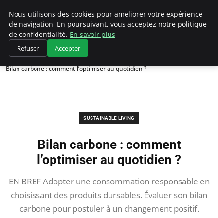
Climategatecountryclub.com
Nous utilisons des cookies pour améliorer votre expérience
de navigation. En poursuivant, vous acceptez notre politique
de confidentialité.
En savoir plus
Refuser
Accepter
Accueil
Sustainable Living
Bilan carbone : comment l’optimiser au quotidien ?
SUSTAINABLE LIVING
Bilan carbone : comment
l’optimiser au quotidien ?
EN BREF Adopter une consommation responsable en
choisissant des produits dursables. Évaluer son bilan
carbone pour postuler à un changement positif.