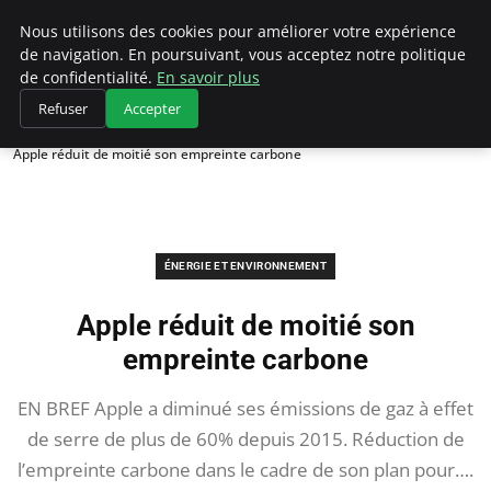
Climategatecountryclub.com
Nous utilisons des cookies pour améliorer votre expérience
de navigation. En poursuivant, vous acceptez notre politique
de confidentialité.
En savoir plus
Refuser
Accepter
Accueil
Énergie et environnement
Apple réduit de moitié son empreinte carbone
ÉNERGIE ET ENVIRONNEMENT
Apple réduit de moitié son
empreinte carbone
EN BREF Apple a diminué ses émissions de gaz à effet
de serre de plus de 60% depuis 2015. Réduction de
l’empreinte carbone dans le cadre de son plan pour….