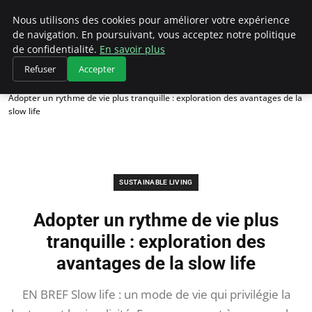
Climategatecountryclub.com
Nous utilisons des cookies pour améliorer votre expérience
de navigation. En poursuivant, vous acceptez notre politique
de confidentialité.
En savoir plus
Refuser
Accepter
Accueil
Sustainable Living
Adopter un rythme de vie plus tranquille : exploration des avantages de la
slow life
SUSTAINABLE LIVING
Adopter un rythme de vie plus
tranquille : exploration des
avantages de la slow life
EN BREF Slow life : un mode de vie qui privilégie la