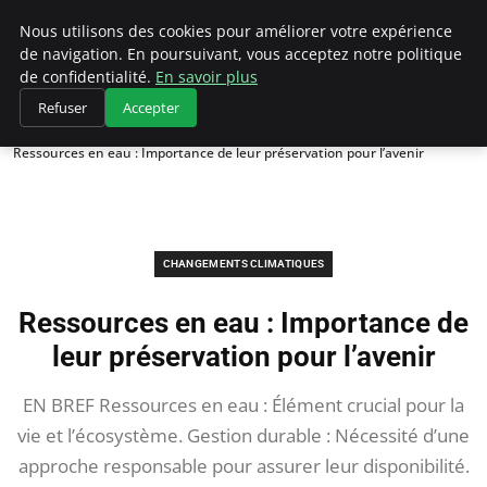
Climategatecountryclub.com
Nous utilisons des cookies pour améliorer votre expérience
de navigation. En poursuivant, vous acceptez notre politique
de confidentialité.
En savoir plus
Refuser
Accepter
Accueil
Changements climatiques
Ressources en eau : Importance de leur préservation pour l’avenir
CHANGEMENTS CLIMATIQUES
Ressources en eau : Importance de
leur préservation pour l’avenir
EN BREF Ressources en eau : Élément crucial pour la
vie et l’écosystème. Gestion durable : Nécessité d’une
approche responsable pour assurer leur disponibilité.