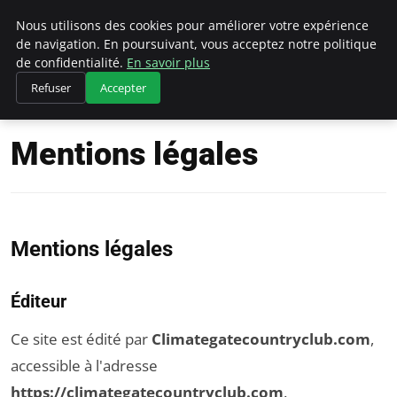
Climategatecountryclub.com
Nous utilisons des cookies pour améliorer votre expérience
de navigation. En poursuivant, vous acceptez notre politique
de confidentialité.
En savoir plus
Refuser
Accepter
Accueil
Mentions légales
Mentions légales
Mentions légales
Éditeur
Ce site est édité par
Climategatecountryclub.com
,
accessible à l'adresse
https://climategatecountryclub.com
.