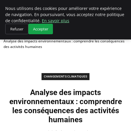
Climategatecountryclub.com
Nous utilisons des cookies pour améliorer votre expérience
de navigation. En poursuivant, vous acceptez notre politique
de confidentialité.
En savoir plus
Refuser
Accepter
Accueil
Changements climatiques
Analyse des impacts environnementaux : comprendre les conséquences
des activités humaines
CHANGEMENTS CLIMATIQUES
Analyse des impacts
environnementaux : comprendre
les conséquences des activités
humaines